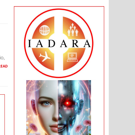
io,
READ