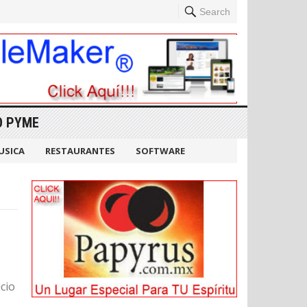
Search
O PYME
USICA
RESTAURANTES
SOFTWARE
cio