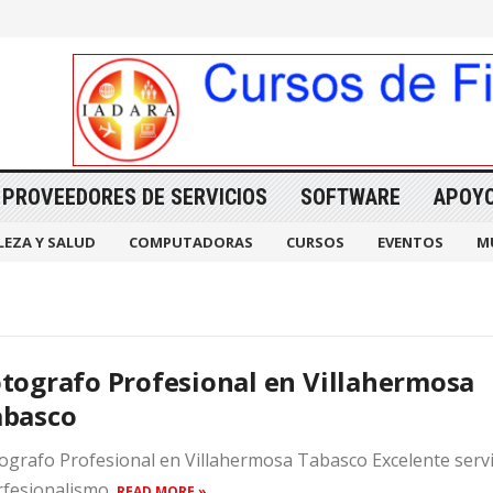
PROVEEDORES DE SERVICIOS
SOFTWARE
APOY
LEZA Y SALUD
COMPUTADORAS
CURSOS
EVENTOS
M
tografo Profesional en Villahermosa
abasco
ografo Profesional en Villahermosa Tabasco Excelente servi
rfesionalismo.
READ MORE »