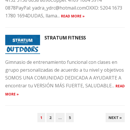
4152 3136 6638 8090Coppel: 4169 1604 5914
0878PayPal: yadra_ydrc@hotmail.comOXXO: 5204 1673
1780 1694DUDAS, llama...
READ MORE »
STRATUM FITNESS
Gimnasio de entrenamiento funcional con clases en
grupo personalizadas de acuerdo a tu nivel y objetivos
SOMOS UNA COMUNIDAD DEDICADA A AYUDARTE A
encontrar tu VERSIÓN MÁS FUERTE, SALUDABLE...
READ
MORE »
POSTS
1
2
…
5
NEXT »
PAGINATION