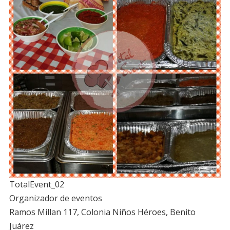
TotalEvent_02
Organizador de eventos
Ramos Millan 117, Colonia Niños Héroes, Benito
Juárez