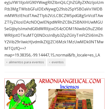
eyJuYW1lIjoiVG90YWwgRXZlbnQiLCJhZGRyZXNzIjoiUm
Ftb3MgTWlsbGFuIDExNywgQ29sb25pYSBOaVx1MDB
mMW9zIEhcdTAwZTlyb2VzLCBCZW5pdG8gSnVcdTAw
ZTFyZXosIDAzNDQwIENpdWRhZCBkZSBNXHUwMGU
5eGljbyIsImxhdGl0dWRlIjoxOS4zODM1NiwibG9uZ2l0d
WRlIjotOTkuMTQ0NDcsInByb3ZpZGVyTmFtZSI6ImZh
Y2Vib29rIiwicHJvdmlkZXJJZCI6Mzk1MzUwMDk0NTMw
MTQzfQ==?
map=19.38356,-99.14447,15,normal&fb_locale=es_LA
alimentos para eventos
eventos