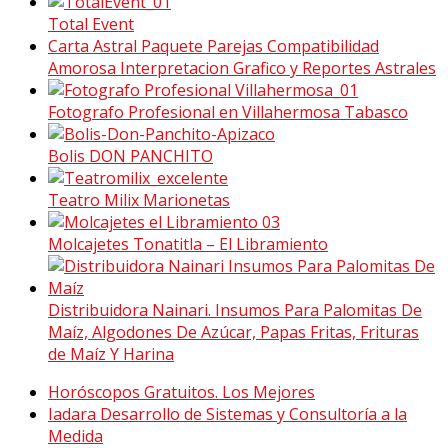
Total Event
Carta Astral Paquete Parejas Compatibilidad
Amorosa Interpretacion Grafico y Reportes Astrales
Fotografo Profesional en Villahermosa Tabasco
Bolis DON PANCHITO
Teatro Milix Marionetas
Molcajetes Tonatitla – El Libramiento
Distribuidora Nainari. Insumos Para Palomitas De
Maíz, Algodones De Azúcar, Papas Fritas, Frituras
de Maíz Y Harina
Horóscopos Gratuitos. Los Mejores
Iadara Desarrollo de Sistemas y Consultoría a la
Medida