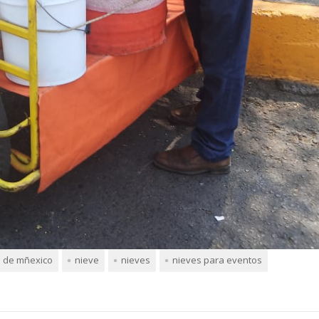
o de mñexico
nieve
nieves
nieves para eventos