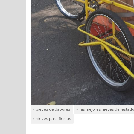
bieves de dabores
las mejores nieves del estad
nieves para fiestas